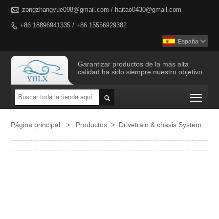

zongzhangyue098@gmail.com / haitao0430@gmail.com
+86 18896941335 / +86 15556929382

España

Garantizar productos de la más alta
calidad ha sido siempre nuestro objetivo
Togg

Página principal
>
Productos
>
Drivetrain & chasis System